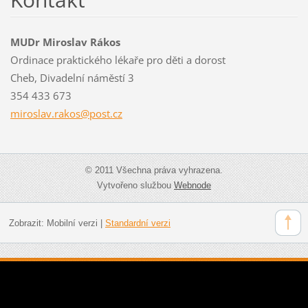
MUDr Miroslav Rákos
Ordinace praktického lékaře pro děti a dorost
Cheb, Divadelní náměstí 3
354 433 673
miroslav
.rakos@p
ost.cz
© 2011 Všechna práva vyhrazena.
Vytvořeno službou
Webnode
Zobrazit:
Mobilní verzi
|
Standardní verzi